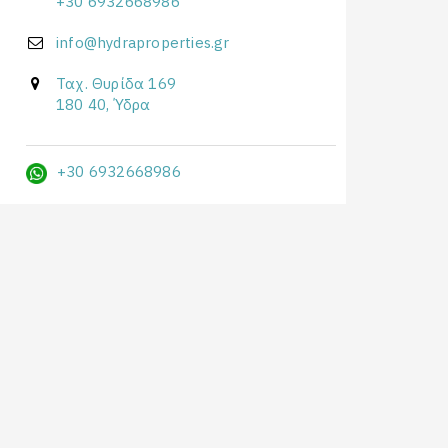
+30 6932668986
info@hydraproperties.gr
Ταχ. Θυρίδα 169
180 40, Ύδρα
+30 6932668986