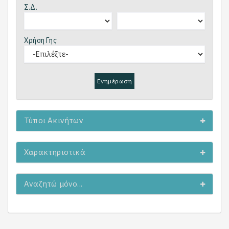
Σ.Δ.
Χρήση Γης
Ενημέρωση
Τύποι Ακινήτων
Χαρακτηριστικά
Αναζητώ μόνο...