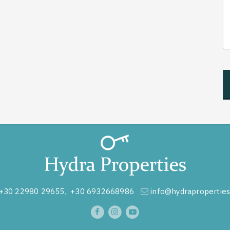
+30 22980 29655
,
+30 6932668986
info@hydraproperties