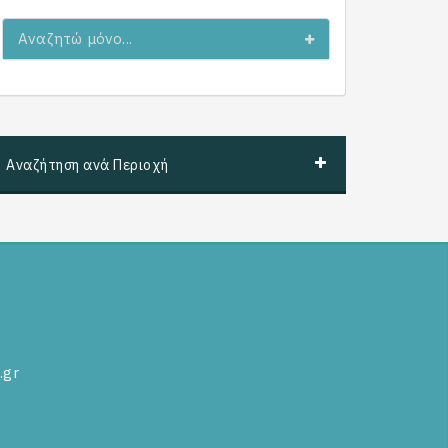
Αναζητώ μόνο...
Αναζήτηση ανά Περιοχή
.gr