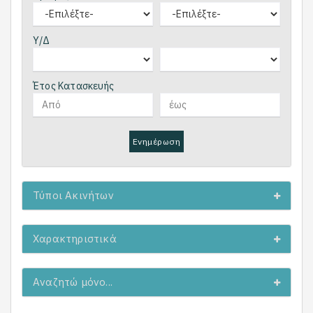
Υ/Δ
Έτος Κατασκευής
Ενημέρωση
Τύποι Ακινήτων
Χαρακτηριστικά
Αναζητώ μόνο...