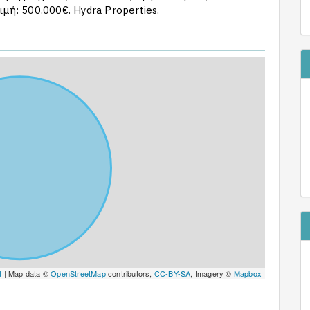
μή: 500.000€. Hydra Properties.
t
| Map data ©
OpenStreetMap
contributors,
CC-BY-SA
, Imagery ©
Mapbox