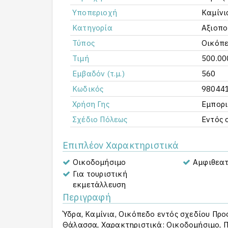
Υποπεριοχή
Καμίνι
Κατηγορία
Αξιοπο
Τύπος
Οικόπε
Τιμή
500.00
Εμβαδόν (τ.μ.)
560
Κωδικός
98044
Χρήση Γης
Εμπορι
Σχέδιο Πόλεως
Εντός 
Επιπλέον Χαρακτηριστικά
Οικοδομήσιμο
Αμφιθεατ
Για τουριστική
εκμετάλλευση
Περιγραφή
Ύδρα, Καμίνια, Οικόπεδο εντός σχεδίου Προς
Θάλασσα, Χαρακτηριστικά: Οικοδομήσιμο, Π