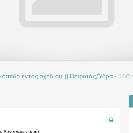
όπεδο εντός σχεδίου || Πειραιάς/Ύδρα - 560 
Δ. Αργοσαρωνικού)