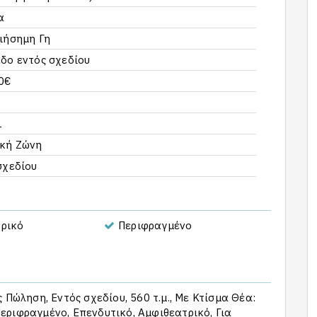
α
ιήσημη Γη
δο εντός σχεδίου
0€
1
κή Ζώνη
σχεδίου
ρικό
Περιφραγμένο
 Πώληση, Εντός σχεδίου, 560 τ.μ., Με Κτίσμα Θέα:
εριφραγμένο, Επενδυτικό, Αμφιθεατρικό, Για