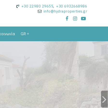
+30 22980 29655
,
+30 6932668986
info@hydraproperties.gr
κοινωνία
GR