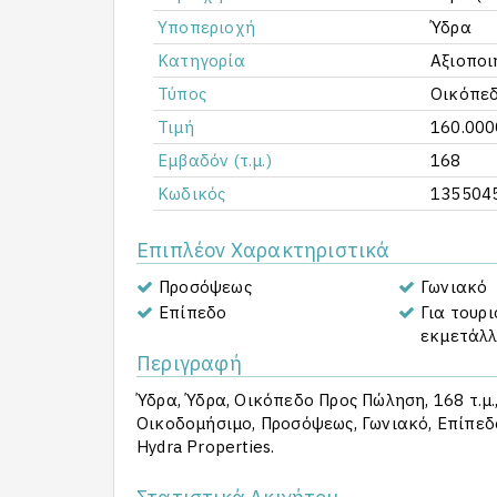
Υποπεριοχή
Ύδρα
Κατηγορία
Αξιοποι
Τύπος
Οικόπε
Τιμή
160.000
Εμβαδόν (τ.μ.)
168
Κωδικός
135504
Επιπλέον Χαρακτηριστικά
Προσόψεως
Γωνιακό
Επίπεδο
Για τουρι
εκμετάλ
Περιγραφή
Ύδρα, Ύδρα, Οικόπεδο Προς Πώληση, 168 τ.μ.
Οικοδομήσιμο, Προσόψεως, Γωνιακό, Επίπεδο
Hydra Properties.